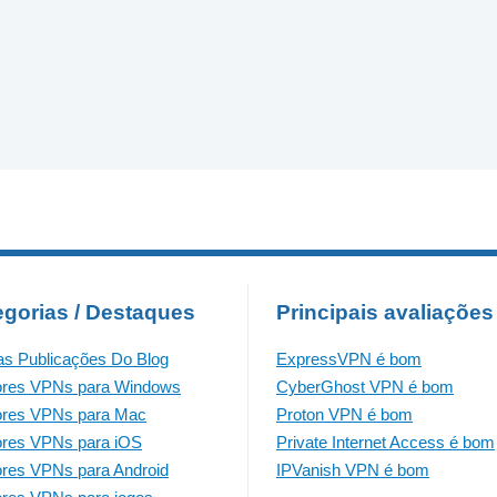
egorias / Destaques
Principais avaliações
as Publicações Do Blog
ExpressVPN é bom
ores VPNs para Windows
CyberGhost VPN é bom
ores VPNs para Mac
Proton VPN é bom
res VPNs para iOS
Private Internet Access é bom
res VPNs para Android
IPVanish VPN é bom