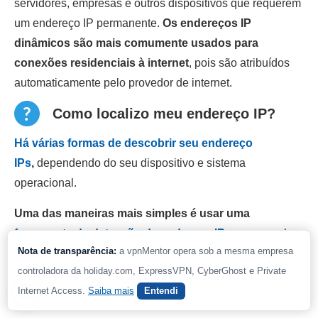
servidores, empresas e outros dispositivos que requerem
um endereço IP permanente.
Os endereços IP
dinâmicos são mais comumente usados para
conexões residenciais à internet
, pois são atribuídos
automaticamente pelo provedor de internet.
Como localizo meu endereço IP?
Há várias formas de descobrir seu endereço
IPs
,
dependendo do seu dispositivo e sistema
operacional.
Uma das maneiras mais simples é usar uma
ferramenta de detecção de endereço IP
como aquela
Nota de transparência:
a vpnMentor opera sob a mesma empresa
disponível nesta página.
controladora da holiday.com, ExpressVPN, CyberGhost e Private
Outro método é abrir o prompt de comando em um
Internet Access.
Saiba mais
Entendi
computador Windows ou terminal no Mac e digitar