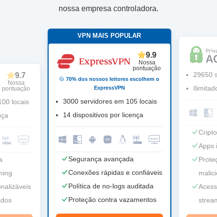
nossa empresa controladora.
VPN MAIS POPULAR
9.9
Nossa
pontuação
29650 s
9.7
70% dos nossos leitores escolhem o
Nossa
Ilimitad
ExpressVPN
pontuação
3000 servidores em 105 locais
00 locais
14 dispositivos por licença
nça
Cripto
Apps i
Segurança avançada
a
Prote
Conexões rápidas e confiáveis
ming
malic
Política de no-logs auditada
nalizáveis
Acess
Proteção contra vazamentos
ados
strea