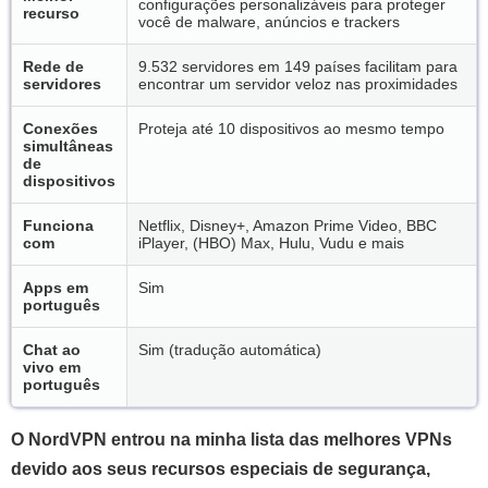
configurações personalizáveis para proteger
recurso
você de malware, anúncios e trackers
Rede de
9.532 servidores em 149 países facilitam para
servidores
encontrar um servidor veloz nas proximidades
Conexões
Proteja até 10 dispositivos ao mesmo tempo
simultâneas
de
dispositivos
Funciona
Netflix, Disney+, Amazon Prime Video, BBC
com
iPlayer, (HBO) Max, Hulu, Vudu e mais
Apps em
Sim
português
Chat ao
Sim (tradução automática)
vivo em
português
O NordVPN entrou na minha lista das melhores VPNs
devido aos seus recursos especiais de segurança,