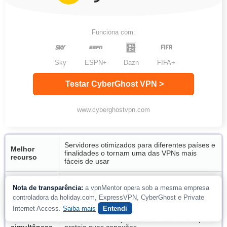
Funciona com:
Sky
ESPN+
Dazn
FIFA+
Testar CyberGhost VPN >
www.cyberghostvpn.com
Servidores otimizados para diferentes países e
Melhor
finalidades o tornam uma das VPNs mais
recurso
fáceis de usar
11.690 servidores em 100 países (incluindo
Rede de
Nota de transparência:
a vpnMentor opera sob a mesma empresa
Brasil e Portugal), garantindo diversas opções
servidores
controladora da holiday.com, ExpressVPN, CyberGhost e Private
de IP
Internet Access.
Saiba mais
Entendi
Conexões
Conecte até 7 dispositivos ao mesmo tempo e
simultâneas
proteja suas conexões