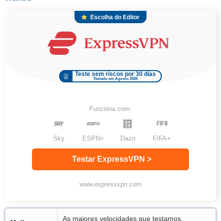
Escolha do Editor
Teste sem riscos por 30 dias
Testado em Agosto 2026
Funciona com:
Sky
ESPN+
Dazn
FIFA+
Testar ExpressVPN >
www.expressvpn.com
As maiores velocidades que testamos,