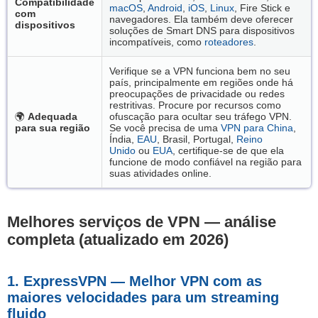
Compatibilidade
macOS
,
Android
,
iOS
,
Linux
, Fire Stick e
com
navegadores. Ela também deve oferecer
dispositivos
soluções de Smart DNS para dispositivos
incompatíveis, como
roteadores
.
Verifique se a VPN funciona bem no seu
país, principalmente em regiões onde há
preocupações de privacidade ou redes
restritivas. Procure por recursos como
🌍
Adequada
ofuscação para ocultar seu tráfego VPN.
para sua região
Se você precisa de uma
VPN para China
,
Índia,
EAU
, Brasil, Portugal,
Reino
Unido
ou
EUA
, certifique-se de que ela
funcione de modo confiável na região para
suas atividades online.
Melhores serviços de VPN — análise
completa (atualizado em 2026
)
1. ExpressVPN — Melhor VPN com as
maiores velocidades para um streaming
fluido