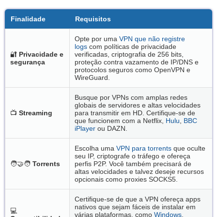
Finalidade
Requisitos
Opte por uma
VPN que não registre
logs
com políticas de privacidade
🔐
Privacidade e
verificadas, criptografia de 256 bits,
segurança
proteção contra vazamento de IP/DNS e
protocolos seguros como OpenVPN e
WireGuard.
Busque por VPNs com amplas redes
globais de servidores e altas velocidades
📺
Streaming
para transmitir em HD. Certifique-se de
que funcionem com a Netflix,
Hulu
,
BBC
iPlayer
ou DAZN.
Escolha uma
VPN para torrents
que oculte
seu IP, criptografe o tráfego e ofereça
🧑‍🤝‍🧑
Torrents
perfis P2P. Você também precisará de
altas velocidades e talvez deseje recursos
opcionais como proxies SOCKS5.
Certifique-se de que a VPN ofereça apps
nativos que sejam fáceis de instalar em
💻
várias plataformas, como
Windows
,