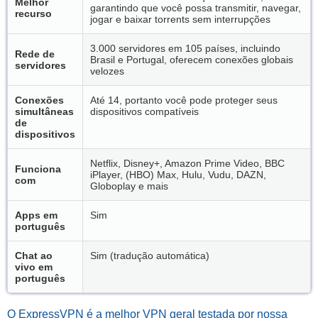
Melhor
garantindo que você possa transmitir, navegar,
recurso
jogar e baixar torrents sem interrupções
3.000 servidores em 105 países, incluindo
Rede de
Brasil e Portugal, oferecem conexões globais
servidores
velozes
Conexões
Até 14, portanto você pode proteger seus
simultâneas
dispositivos compatíveis
de
dispositivos
Netflix, Disney+, Amazon Prime Video, BBC
Funciona
iPlayer, (HBO) Max, Hulu, Vudu, DAZN,
com
Globoplay e mais
Apps em
Sim
português
Chat ao
Sim (tradução automática)
vivo em
português
O ExpressVPN é a melhor VPN geral testada por nossa