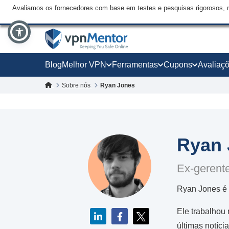
Avaliamos os fornecedores com base em testes e pesquisas rigorosos, 
Blog
Melhor VPN
Ferramentas
Cupons
Avaliaç
Sobre nós
Ryan Jones
Ryan 
Ex-gerent
Ryan Jones é 
Ele trabalhou 
últimas notíc