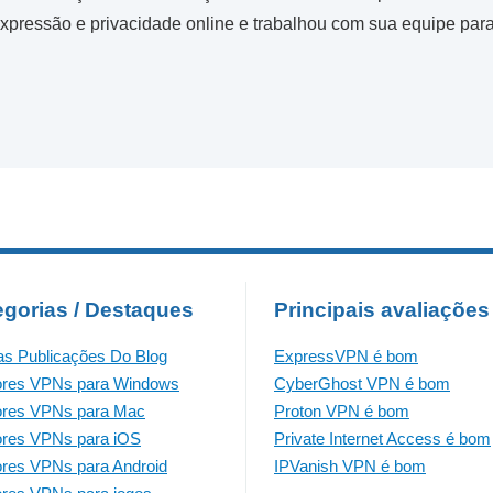
xpressão e privacidade online e trabalhou com sua equipe para
egorias / Destaques
Principais avaliações
as Publicações Do Blog
ExpressVPN é bom
ores VPNs para Windows
CyberGhost VPN é bom
ores VPNs para Mac
Proton VPN é bom
res VPNs para iOS
Private Internet Access é bom
res VPNs para Android
IPVanish VPN é bom