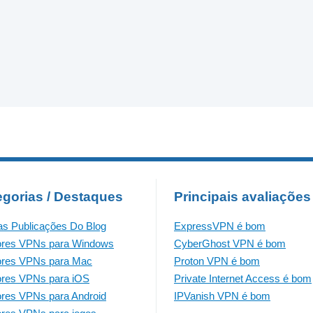
egorias / Destaques
Principais avaliações
as Publicações Do Blog
ExpressVPN é bom
ores VPNs para Windows
CyberGhost VPN é bom
ores VPNs para Mac
Proton VPN é bom
res VPNs para iOS
Private Internet Access é bom
res VPNs para Android
IPVanish VPN é bom