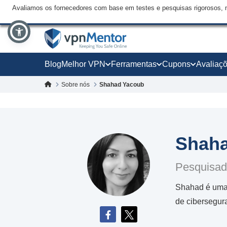
Avaliamos os fornecedores com base em testes e pesquisas rigorosos, 
Blog
Melhor VPN
Ferramentas
Cupons
Avaliaç
Sobre nós
Shahad Yacoub
Shah
Pesquisad
Shahad é uma e
de cibersegur