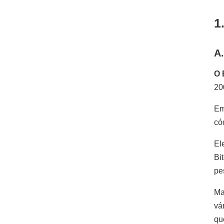
1
A
O 
20
Em
có
El
Bi
pe
Ma
vá
qu