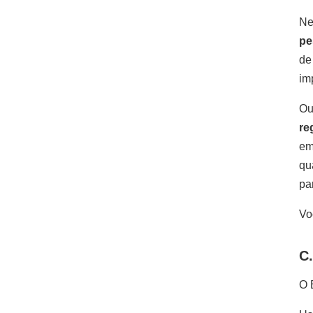
Ne
pe
de
im
Ou
re
em
qu
pa
Vo
C
O 