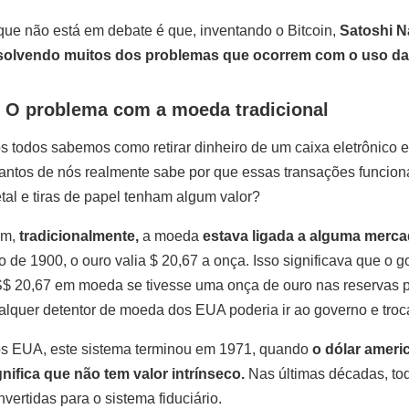
que não está em debate é que, inventando o Bitcoin,
Satoshi N
solvendo muitos dos problemas que ocorrem com o uso da 
. O problema com a moeda tradicional
s todos sabemos como retirar dinheiro de um caixa eletrônico 
antos de nós realmente sabe por que essas transações funcio
tal e tiras de papel tenham algum valor?
em,
tradicionalmente,
a moeda
estava ligada a alguma mercad
o de 1900, o ouro valia $ 20,67 a onça. Isso significava que o
$ 20,67 em moeda se tivesse uma onça de ouro nas reservas pa
alquer detentor de moeda dos EUA poderia ir ao governo e trocá
s EUA, este sistema terminou em 1971, quando
o dólar ameri
gnifica que não tem valor intrínseco.
Nas últimas décadas, to
nvertidas para o sistema fiduciário.