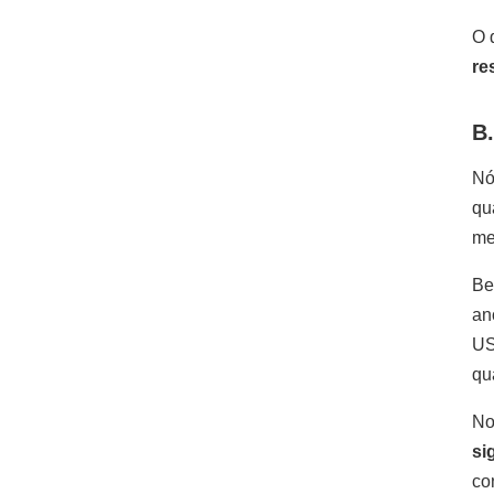
O 
re
B
Nó
qu
me
B
an
US
qu
No
si
co