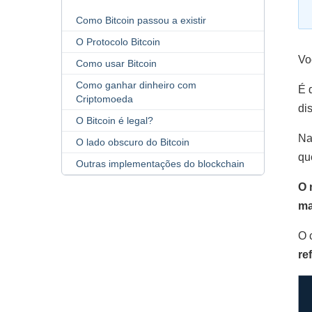
Como Bitcoin passou a existir
O Protocolo Bitcoin
Vo
Como usar Bitcoin
Como ganhar dinheiro com
É 
Criptomoeda
di
O Bitcoin é legal?
Na
O lado obscuro do Bitcoin
qu
Outras implementações do blockchain
O 
ma
O 
re