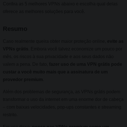
Confira as 5 melhores VPNs abaixo e escolha qual delas
oferece as melhores soluções para você.
Resumo
Caso realmente queira obter maior proteção online,
evite as
VPNs grátis
. Embora você talvez economize um pouco por
mês, os riscos à sua privacidade e aos seus dados não
valem a pena. De fato,
fazer uso de uma VPN grátis pode
custar a você muito mais que a assinatura de um
provedor premium
.
Além dos problemas de segurança, as VPNs grátis podem
transformar o uso da internet em uma enorme dor de cabeça
– com baixas velocidades, pop-ups constantes e streaming
restrito.
Em vez disso,
pense nas VPNs premium como um