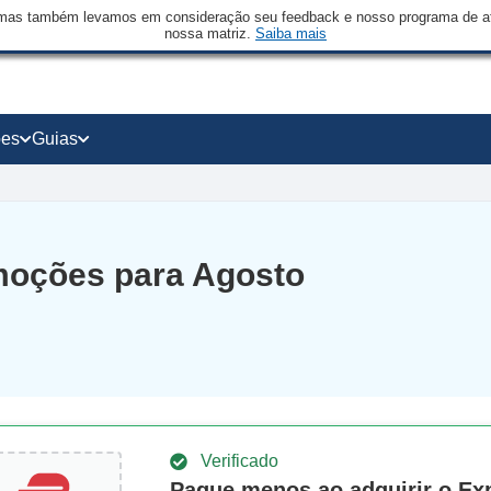
mas também levamos em consideração seu feedback e nosso programa de afi
nossa matriz.
Saiba mais
ões
Guias
moções para Agosto
Verificado
Pague menos ao adquirir o E