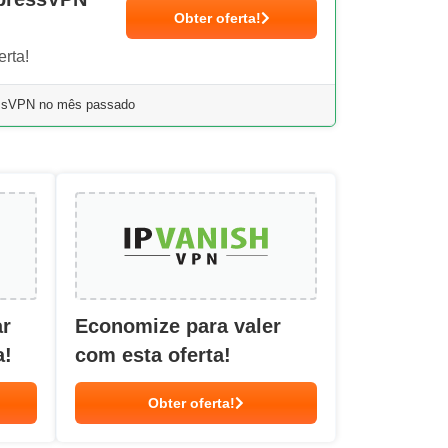
Obter oferta!
rta!
essVPN no mês passado
ar
Economize para valer
a!
com esta oferta!
Obter oferta!