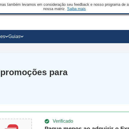
mas também levamos em consideração seu feedback e nosso programa de afi
nossa matriz.
Saiba mais
ões
Guias
 promoções para
Verificado
Pague menos ao adquirir o E