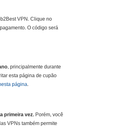
eb2Best VPN. Clique no
e pagamento. O código será
ano
, principalmente durante
itar esta página de cupão
nesta página
.
 primeira vez.
Porém, você
 das VPNs também permite