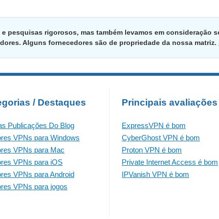
 e pesquisas rigorosos, mas também levamos em consideração s
dores. Alguns fornecedores são de propriedade da nossa matriz.
egorias / Destaques
Principais avaliações
as Publicações Do Blog
ExpressVPN é bom
ores VPNs para Windows
CyberGhost VPN é bom
ores VPNs para Mac
Proton VPN é bom
res VPNs para iOS
Private Internet Access é bom
res VPNs para Android
IPVanish VPN é bom
res VPNs para jogos