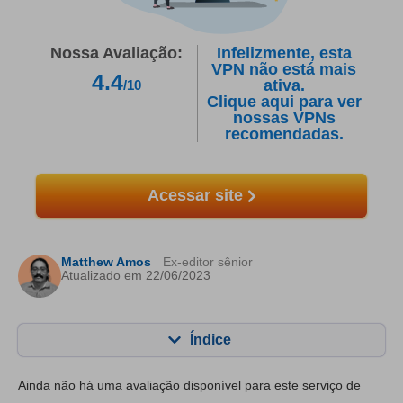
Nossa Avaliação:
Infelizmente, esta
VPN não está mais
4.4
ativa.
/10
Clique aqui para ver
nossas VPNs
recomendadas.
Acessar site
Matthew Amos
Ex-editor sênior
Atualizado em 22/06/2023
Índice
Conteúdo:
Nossa pontuação:
Ainda não há uma avaliação disponível para este serviço de
Principais recursos
8.3