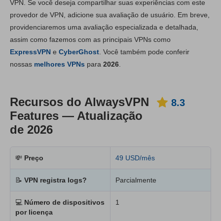
VPN. Se você deseja compartilhar suas experiências com este
provedor de VPN, adicione sua avaliação de usuário. Em breve,
Instalação e apps
8.9
providenciaremos uma avaliação especializada e detalhada,
Preço
5.6
assim como fazemos com as principais VPNs como
Confiabilidade e Suporte
8.7
ExpressVPN
e
CyberGhost
. Você também pode conferir
nossas
melhores VPNs
para
2026
.
Recursos do AlwaysVPN
8.3
Features — Atualização
de 2026
💸
Preço
49 USD/mês
📝
VPN registra logs?
Parcialmente
💻
Número de dispositivos
1
por licença