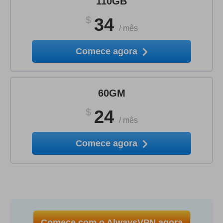
110GB
$
34
/
mês
Comece agora
60GM
$
24
/
mês
Comece agora
Comece com o AlwaysVPN agora