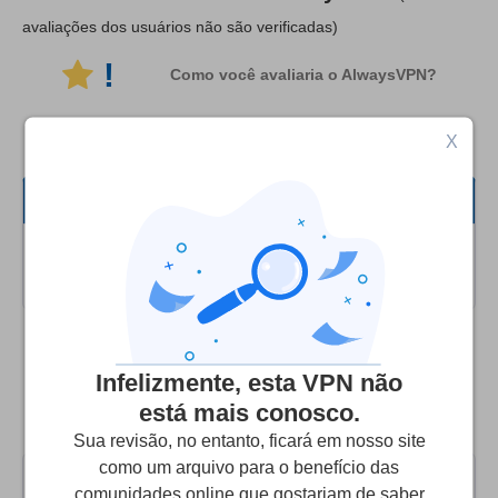
avaliações dos usuários não são verificadas)
!
Como você avaliaria o AlwaysVPN?
X
Tudo
Velocidade
Nenhuma avaliação de usuário encontrada
nesta categoria!
Streaming
Segurança
Infelizmente, esta VPN não
Compare o AlwaysVPN com as principais
Suporte
está mais conosco.
VPNs alternativas
Sua revisão, no entanto, ficará em nosso site
como um arquivo para o benefício das
comunidades online que gostariam de saber