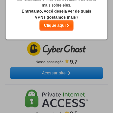
mais sobre eles.
Entretanto, você deseja ver de quais
9.9
Nossa pontuação
:
VPNs gostamos mais?
Acessar site
Clique aqui
9.7
Nossa pontuação
:
Acessar site