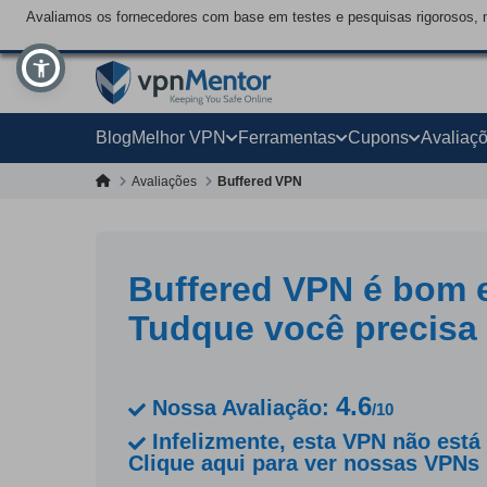
Avaliamos os fornecedores com base em testes e pesquisas rigorosos, 
Blog
Melhor VPN
Ferramentas
Cupons
Avaliaç
Avaliações
Buffered VPN
Buffered VPN é bom 
Tudque você precisa
4.6
Nossa Avaliação:
/10
Infelizmente, esta VPN não está 
Clique aqui para ver nossas VPN