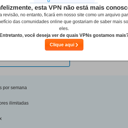
Plano ilimitado
nfelizmente, esta VPN não está mais conosc
9.99
 revisão, no entanto, ficará em nosso site como um arquivo pa
$
efício das comunidades online que gostariam de saber mais s
eles.
Entretanto, você deseja ver de quais VPNs gostamos mais
por mês
Clique aqui
Comece agora
ias por semana
res ilimitadas
x