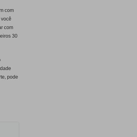
tam com
s você
ar com
eiros 30
o
idade
te, pode