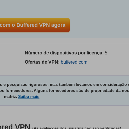
com o Buffered VPN agora
Número de dispositivos por licença:
5
Ofertas de VPN:
buffered.com
es e pesquisas rigorosos, mas também levamos em consideração 
os fornecedores. Alguns fornecedores são de propriedade da no
matriz.
Saiba mais
ered VPN
(As avaliações dos usuários não são verificadas)