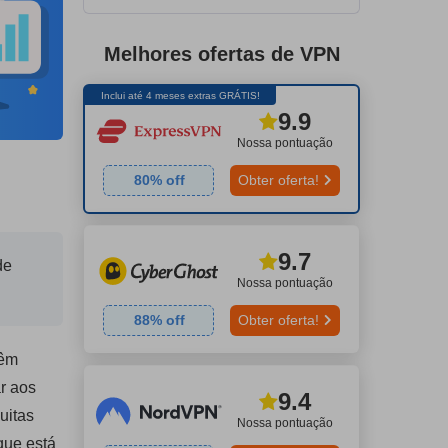
Melhores ofertas de VPN
Inclui até 4 meses extras GRÁTIS!
9.9
Nossa pontuação
80
% off
Obter oferta!
9.7
de
Nossa pontuação
88
% off
Obter oferta!
têm
ar aos
9.4
uitas
Nossa pontuação
que está