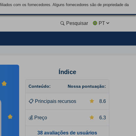
liados com os fornecedores. Alguns fornecedores são de propriedade da
Pesquisar
PT
Índice
Conteúdo:
Nossa pontuação:
📋
Principais recursos
8.6
💰
Preço
6.3
38 avaliações de usuários