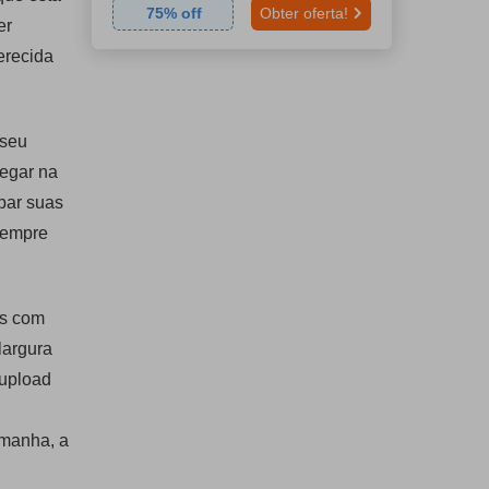
75
% off
Obter oferta!
er
erecida
 seu
vegar na
bar suas
 sempre
es com
largura
 upload
emanha, a