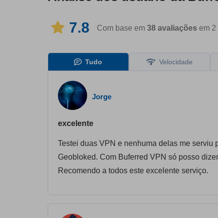
7.8
Com base em
38
avaliações
em 2 
Tudo
Velocidade
Jorge
excelente
Testei duas VPN e nenhuma delas me serviu
Geobloked. Com Buferred VPN só posso dizer q
Recomendo a todos este excelente serviço.