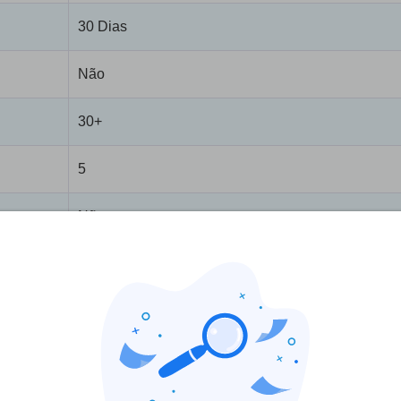
30 Dias
Não
30+
5
Não
Não