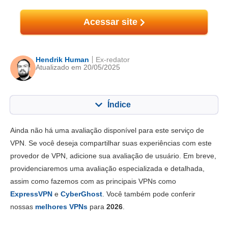
Acessar site
Hendrik Human
Ex-redator
Atualizado em 20/05/2025
Índice
Conteúdo:
Nossa pontuação:
Ainda não há uma avaliação disponível para este serviço de
Principais recursos
7.0
VPN. Se você deseja compartilhar suas experiências com este
provedor de VPN, adicione sua avaliação de usuário. Em breve,
Instalação e apps
8.0
providenciaremos uma avaliação especializada e detalhada,
Preço
9.5
assim como fazemos com as principais VPNs como
Confiabilidade e Suporte
7.8
ExpressVPN
e
CyberGhost
. Você também pode conferir
nossas
melhores VPNs
para
2026
.