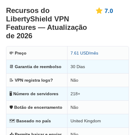
Recursos do
7.0
LibertyShield VPN
Features — Atualização
de 2026
💸
Preço
7.61 USD/mês
📆
Garantia de reembolso
30 Dias
📝
VPN registra logs?
Não
🖥
Número de servidores
218+
🛡
Botão de encerramento
Não
🗺
Baseado no país
United Kingdom
📥
Permite baixar e enviar
Não