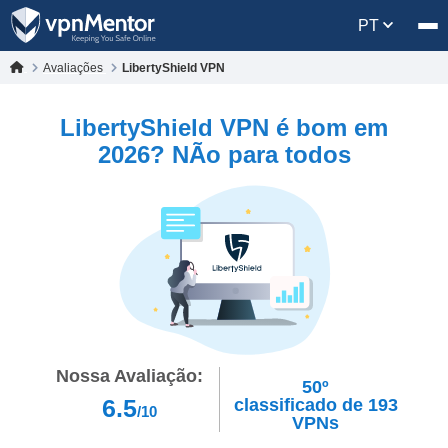
PT
Avaliações
LibertyShield VPN
LibertyShield VPN é bom em
2026? NÃo para todos
Nossa Avaliação:
50º
6.5
classificado de
193
/10
VPNs