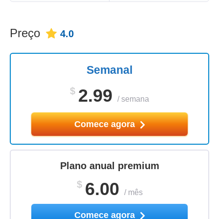
Preço
4.0
Semanal
$
2.99
/
semana
Comece agora
Plano anual premium
$
6.00
/
mês
Comece agora