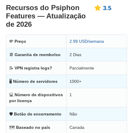
Recursos do Psiphon
3.5
Features — Atualização
de 2026
💸
Preço
2.99 USD/semana
📆
Garantia de reembolso
2 Dias
📝
VPN registra logs?
Parcialmente
🖥
Número de servidores
1000+
💻
Número de dispositivos
1
por licença
🛡
Botão de encerramento
Não
🗺
Baseado no país
Canada