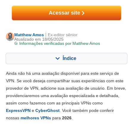
Acessar site
Matthew Amos
Ex-editor sênior
Atualizado em 18/05/2025
Informações verificadas por
Matthew Amos
Índice
Conteúdo:
Nossa pontuação:
Ainda não há uma avaliação disponível para este serviço de
Principais recursos
3.5
VPN. Se você deseja compartilhar suas experiências com este
provedor de VPN, adicione sua avaliação de usuário. Em breve,
Instalação e apps
7.0
providenciaremos uma avaliação especializada e detalhada,
Preço
4.0
assim como fazemos com as principais VPNs como
Confiabilidade e Suporte
1.0
ExpressVPN
e
CyberGhost
. Você também pode conferir
nossas
melhores VPNs
para
2026
.