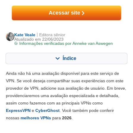
Acessar site
Kate Veale
Editora sênior
Atualizado em 22/06/2023
Informações verificadas por
Anneke van Aswegen
Índice
Conteúdo:
Nossa pontuação:
Ainda não há uma avaliação disponível para este serviço de
Principais recursos
7.2
VPN. Se você deseja compartilhar suas experiências com este
provedor de VPN, adicione sua avaliação de usuário. Em breve,
Instalação e apps
7.5
providenciaremos uma avaliação especializada e detalhada,
Preço
7.2
assim como fazemos com as principais VPNs como
Confiabilidade e Suporte
7.0
ExpressVPN
e
CyberGhost
. Você também pode conferir
nossas
melhores VPNs
para
2026
.