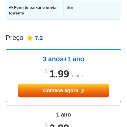
📥
Permite baixar e enviar
Sim
torrents
Preço
7.2
3 anos+1 ano
$
1.99
/
mês
Comece agora
1 ano
$