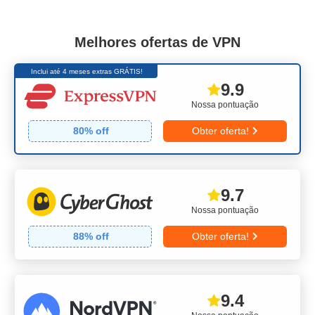
Melhores ofertas de VPN
Inclui até 4 meses extras GRÁTIS!
9.9
Nossa pontuação
80
% off
Obter oferta!
9.7
Nossa pontuação
88
% off
Obter oferta!
9.4