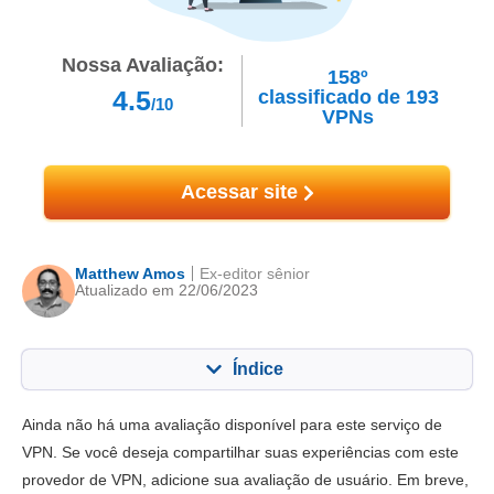
Nossa Avaliação:
158º
4.5
classificado de
193
/10
VPNs
Acessar site
Matthew Amos
Ex-editor sênior
Atualizado em 22/06/2023
Índice
Conteúdo:
Nossa pontuação:
Ainda não há uma avaliação disponível para este serviço de
Principais recursos
6.5
VPN. Se você deseja compartilhar suas experiências com este
provedor de VPN, adicione sua avaliação de usuário. Em breve,
Instalação e apps
6.3