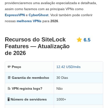
providenciaremos uma avaliação especializada e detalhada,
Preço
2.3
assim como fazemos com as principais VPNs como
Confiabilidade e Suporte
4.3
ExpressVPN
e
CyberGhost
. Você também pode conferir
nossas
melhores VPNs
para
2026
.
Recursos do SiteLock
6.5
Features — Atualização
de 2026
💸
Preço
12.42 USD/mês
📆
Garantia de reembolso
30 Dias
📝
VPN registra logs?
Não
🖥
Número de servidores
1000+