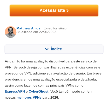
Acessar site
Matthew Amos
Ex-editor sênior
Atualizado em 22/06/2023
Índice
Conteúdo:
Nossa pontuação:
Ainda não há uma avaliação disponível para este serviço de
Principais recursos
6.6
VPN. Se você deseja compartilhar suas experiências com este
provedor de VPN, adicione sua avaliação de usuário. Em breve,
Instalação e apps
6.8
providenciaremos uma avaliação especializada e detalhada,
Preço
6.7
assim como fazemos com as principais VPNs como
Confiabilidade e Suporte
6.8
ExpressVPN
e
CyberGhost
. Você também pode conferir
nossas
melhores VPNs
para
2026
.