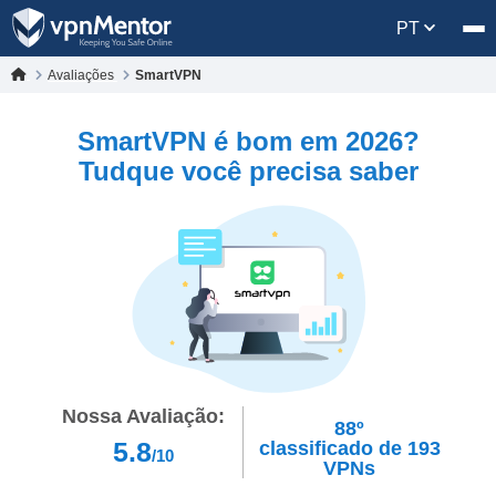
PT
Avaliações
SmartVPN
SmartVPN é bom em 2026?
Tudque você precisa saber
Nossa Avaliação:
88º
5.8
classificado de
193
/10
VPNs