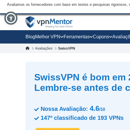
Avaliamos os fornecedores com base em testes e pesquisas rigorosos, 
Blog
Melhor VPN
Ferramentas
Cupons
Avaliaç
Avaliações
SwissVPN
SwissVPN é bom em 
Lembre-se antes de 
4.6
Nossa Avaliação:
/10
147º
classificado de
193
VPNs