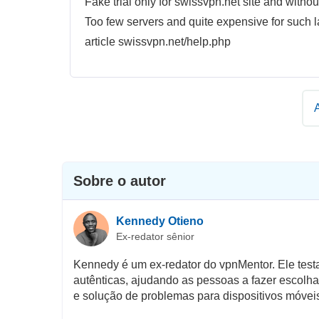
Fake trial only for swissvpn.net site and wit
Too few servers and quite expensive for such la
article swissvpn.net/help.php
Sobre o autor
Kennedy Otieno
Ex-redator sênior
Kennedy é um ex-redator do vpnMentor. Ele test
autênticas, ajudando as pessoas a fazer escolh
e solução de problemas para dispositivos móvei