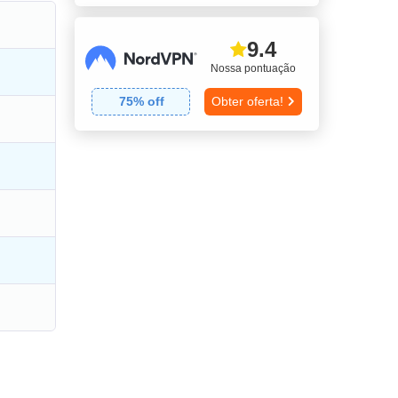
9.4
Nossa pontuação
75
% off
Obter oferta!