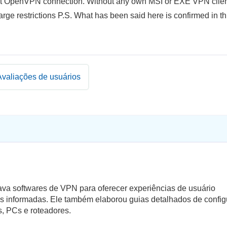
hout OpenVPN connection. Without any own MSI or EXE VPN clien
rge restrictions P.S. What has been said here is confirmed in th
Avaliações de usuários
ava softwares de VPN para oferecer experiências de usuário
as informadas. Ele também elaborou guias detalhados de confi
s, PCs e roteadores.