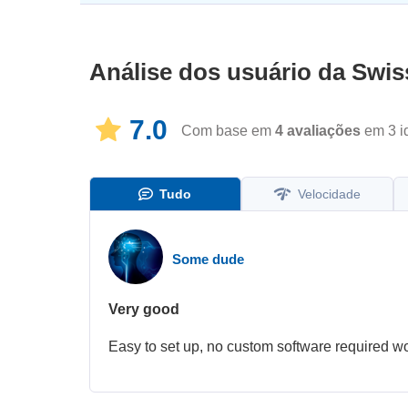
Análise dos usuário da
Swi
7.0
Com base em
4
avaliações
em 3 i
Tudo
Velocidade
Some dude
Very good
Easy to set up, no custom software required 