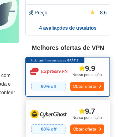
💰
Preço
8.6
4 avaliações de usuários
Melhores ofertas de VPN
Inclui até 4 meses extras GRÁTIS!
9.9
Nossa pontuação
s com
ada e
80
% off
Obter oferta!
onferir
9.7
Nossa pontuação
88
% off
Obter oferta!