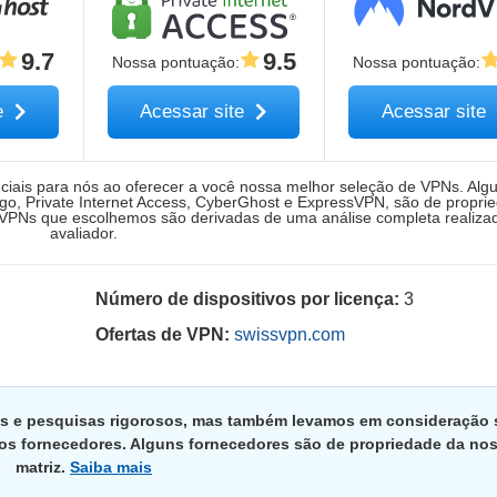
9.7
9.5
Nossa pontuação
:
Nossa pontuação
:
e
Acessar site
Acessar site
enciais para nós ao oferecer a você nossa melhor seleção de VPNs. Alg
ntego, Private Internet Access, CyberGhost e ExpressVPN, são de propri
 VPNs que escolhemos são derivadas de uma análise completa realiza
avaliador.
Número de dispositivos por licença:
3
Ofertas de VPN:
swissvpn.com
es e pesquisas rigorosos, mas também levamos em consideração 
os fornecedores. Alguns fornecedores são de propriedade da no
matriz.
Saiba mais