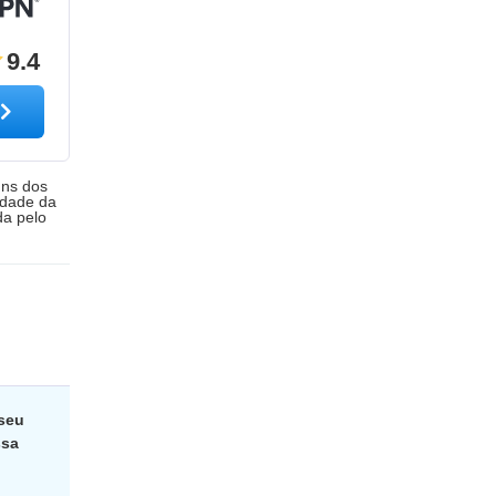
9.4
uns dos
edade da
da pelo
seu
ssa