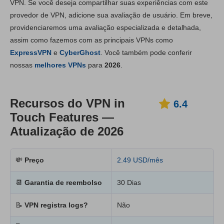
VPN. Se você deseja compartilhar suas experiências com este
provedor de VPN, adicione sua avaliação de usuário. Em breve,
Instalação e apps
6.5
providenciaremos uma avaliação especializada e detalhada,
Preço
7.0
assim como fazemos com as principais VPNs como
Confiabilidade e Suporte
6.4
ExpressVPN
e
CyberGhost
. Você também pode conferir
nossas
melhores VPNs
para
2026
.
Recursos do VPN in
6.4
Touch Features —
Atualização de 2026
💸
Preço
2.49 USD/mês
📆
Garantia de reembolso
30 Dias
📝
VPN registra logs?
Não