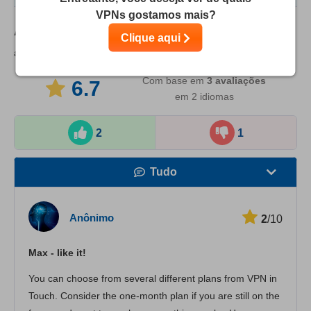
VPNs gostamos mais?
Análise dos usuário da
VPN in Touch
(As
Clique aqui
avaliações dos usuários não são verificadas)
Com base em
3
avaliações
6.7
em 2 idiomas
2
1
Tudo
Velocidade
Anônimo
2
/10
Streaming
Max - like it!
Segurança
You can choose from several different plans from VPN in
Suporte
Touch. Consider the one-month plan if you are still on the