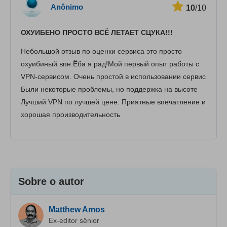
Anônimo
10
/10
ОХУИБЕНО ПРОСТО ВСЁ ЛЕТАЕТ СЦУКА!!!
Небольшой отзыв по оценки сервиса это просто
охуибиный впн Ёба я рад!Мой первый опыт работы с
VPN-сервисом. Очень простой в использовании сервис
Были некоторые проблемы, но поддержка на высоте
Лучший VPN по лучшей цене. Приятные впечатление и
хорошая производительность
Sobre o autor
Matthew Amos
Ex-editor sênior