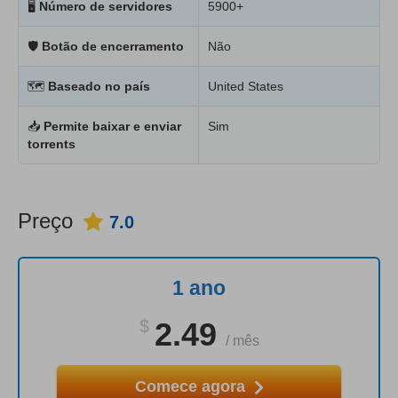
🖥
Número de servidores
5900+
🛡
Botão de encerramento
Não
🗺
Baseado no país
United States
📥
Permite baixar e enviar
Sim
torrents
Preço
7.0
1 ano
$
2.49
/
mês
Comece agora