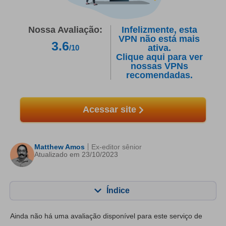
Nossa Avaliação:
Infelizmente, esta
VPN não está mais
3.6
ativa.
/10
Clique aqui para ver
nossas VPNs
recomendadas.
Acessar site
Matthew Amos
Ex-editor sênior
Atualizado em 23/10/2023
Índice
Conteúdo:
Nossa pontuação:
Ainda não há uma avaliação disponível para este serviço de
Principais recursos
6.4