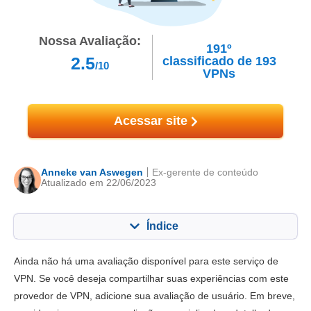
Nossa Avaliação:
191º
2.5
classificado de
193
/10
VPNs
Acessar site
Anneke van Aswegen
Ex-gerente de conteúdo
Atualizado em 22/06/2023
Índice
Conteúdo:
Nossa pontuação:
Ainda não há uma avaliação disponível para este serviço de
Principais recursos
0.5
VPN. Se você deseja compartilhar suas experiências com este
provedor de VPN, adicione sua avaliação de usuário. Em breve,
Instalação e apps
3.0