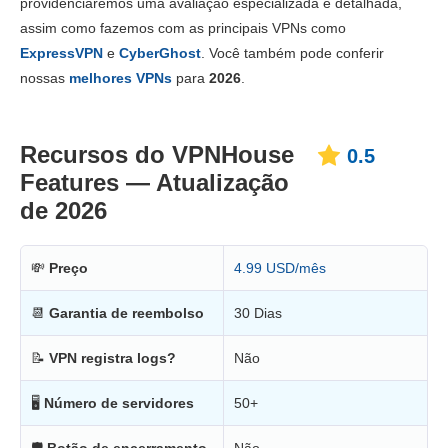
providenciaremos uma avaliação especializada e detalhada,
Preço
4.5
assim como fazemos com as principais VPNs como
Confiabilidade e Suporte
2.0
ExpressVPN
e
CyberGhost
. Você também pode conferir
nossas
melhores VPNs
para
2026
.
Recursos do VPNHouse
0.5
Features — Atualização
de 2026
💸
Preço
4.99 USD/mês
📆
Garantia de reembolso
30 Dias
📝
VPN registra logs?
Não
🖥
Número de servidores
50+
🛡
Botão de encerramento
Não