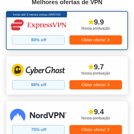
Melhores ofertas de VPN
Inclui até 4 meses extras GRÁTIS!
9.9
Nossa pontuação
80
% off
Obter oferta!
9.7
Nossa pontuação
88
% off
Obter oferta!
9.4
Nossa pontuação
75
% off
Obter oferta!