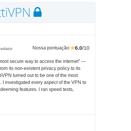
6.0
/10
Nossa pontuação
:
redator
 most secure way to access the internet” —
, from its non-existent privacy policy to its
ctiVPN turned out to be one of the most
. I investigated every aspect of the VPN to
edeeming features. I ran speed tests,
.