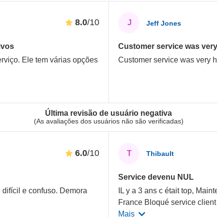
8.0
/10
J
Jeff Jones
ivos
Customer service was very h
rviço. Ele tem várias opções
Customer service was very he
Última revisão de usuário negativa
(As avaliações dos usuários não são verificadas)
6.0
/10
T
Thibault
Service devenu NUL
e difícil e confuso. Demora
IL y a 3 ans c était top, Main
France Bloqué service client
Mais