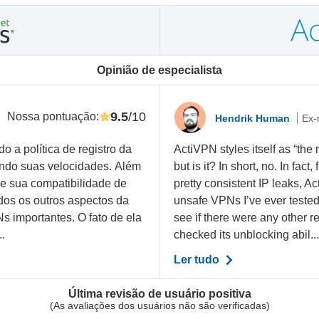
Opinião de especialista
9.5
/10
Nossa pontuação
:
Hendrik Human
Ex-
o a política de registro da
ActiVPN styles itself as “the
ando suas velocidades. Além
but is it? In short, no. In fact
re sua compatibilidade de
pretty consistent IP leaks, A
dos os outros aspectos da
unsafe VPNs I’ve ever tested
s importantes. O fato de ela
see if there were any other r
..
checked its unblocking abil..
Ler tudo
Última revisão de usuário positiva
(As avaliações dos usuários não são verificadas)