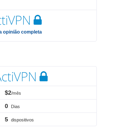
 a opinião completa
$2
/mês
0
Dias
5
dispositivos