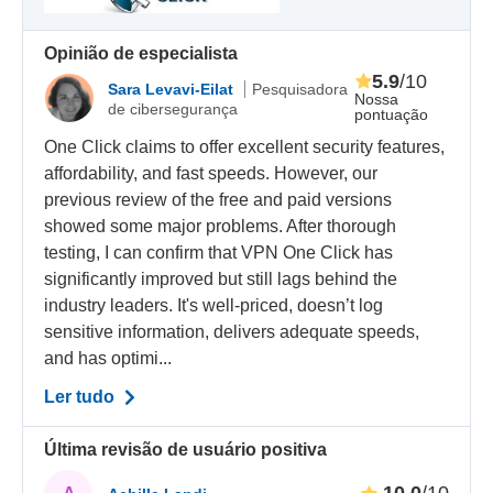
Opinião de especialista
5.9
/10
Sara Levavi-Eilat
Pesquisadora
Nossa
de cibersegurança
pontuação
One Click claims to offer excellent security features,
affordability, and fast speeds. However, our
previous review of the free and paid versions
showed some major problems. After thorough
testing, I can confirm that VPN One Click has
significantly improved but still lags behind the
industry leaders. It's well-priced, doesn’t log
sensitive information, delivers adequate speeds,
and has optimi...
Ler tudo
Última revisão de usuário positiva
10.0
/10