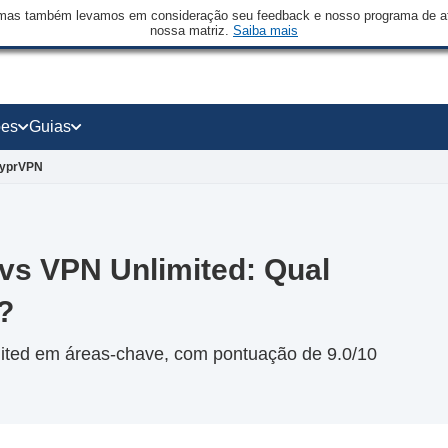
mas também levamos em consideração seu feedback e nosso programa de afi
nossa matriz.
Saiba mais
ões
Guias
VyprVPN
s VPN Unlimited: Qual
?
ed em áreas-chave, com pontuação de 9.0/10