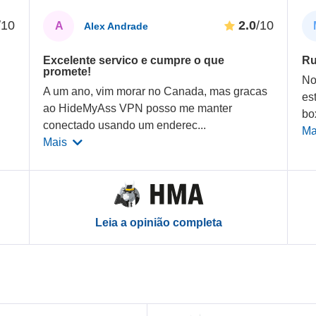
/10
2.0
/10
A
Alex Andrade
Excelente servico e cumpre o que
Ru
promete!
g
No
A um ano, vim morar no Canada, mas gracas
es
ao HideMyAss VPN posso me manter
box
conectado usando um enderec
...
Ma
Mais
Leia a opinião completa