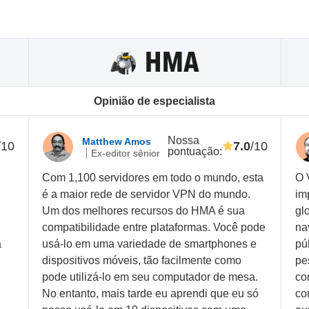
Opinião de especialista
Nossa
Matthew Amos
/10
7.0
/10
pontuação
:
Ex-editor sênior
Com 1,100 servidores em todo o mundo, esta
O 
é a maior rede de servidor VPN do mundo.
im
Um dos melhores recursos do HMA é sua
gl
compatibilidade entre plataformas. Você pode
na
a
usá-lo em uma variedade de smartphones e
pú
dispositivos móveis, tão facilmente como
pe
pode utilizá-lo em seu computador de mesa.
co
No entanto, mais tarde eu aprendi que eu só
co