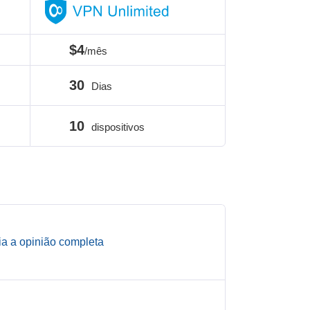
$4
/mês
30
Dias
10
dispositivos
ia a opinião completa