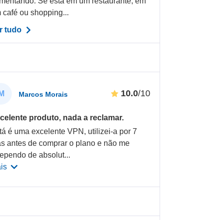
mentando. Se está em um restaurante, em
 café ou shopping...
r tudo
10.0
/10
M
Marcos Morais
celente produto, nada a reclamar.
tá é uma excelente VPN, utilizei-a por 7
as antes de comprar o plano e não me
rependo de absolut
...
is