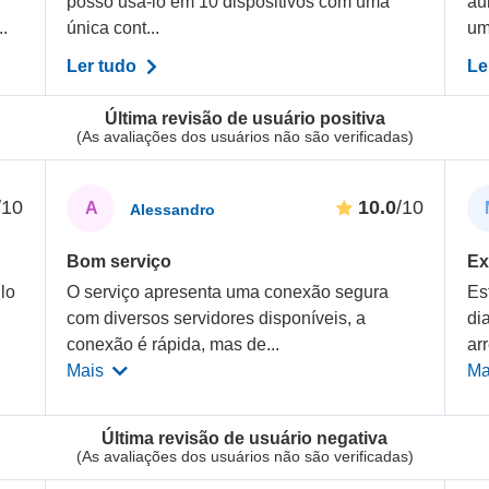
posso usá-lo em 10 dispositivos com uma
au
.
única cont...
um
Ler tudo
Le
Última revisão de usuário positiva
(As avaliações dos usuários não são verificadas)
/10
10.0
/10
A
Alessandro
Bom serviço
Ex
ilo
O serviço apresenta uma conexão segura
Es
com diversos servidores disponíveis, a
di
conexão é rápida, mas de
...
ar
Mais
Ma
Última revisão de usuário negativa
(As avaliações dos usuários não são verificadas)