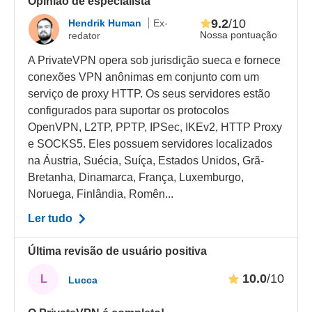
Opinião de especialista
9.2
/10
Hendrik Human
Ex-
Nossa pontuação
redator
A PrivateVPN opera sob jurisdição sueca e fornece
conexões VPN anônimas em conjunto com um
serviço de proxy HTTP. Os seus servidores estão
configurados para suportar os protocolos
OpenVPN, L2TP, PPTP, IPSec, IKEv2, HTTP Proxy
e SOCKS5. Eles possuem servidores localizados
na Áustria, Suécia, Suíça, Estados Unidos, Grã-
Bretanha, Dinamarca, França, Luxemburgo,
Noruega, Finlândia, Romên...
Ler tudo
Última revisão de usuário positiva
10.0
/10
L
Lucca