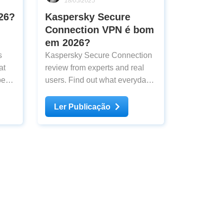
18/05/2025
26?
Kaspersky Secure
Connection VPN é bom
em 2026?
s
Kaspersky Secure Connection
at
review from experts and real
erts
users. Find out what everyday
sting
users and our experts think
about Kaspersky Secure
Ler Publicação
Connection after testing