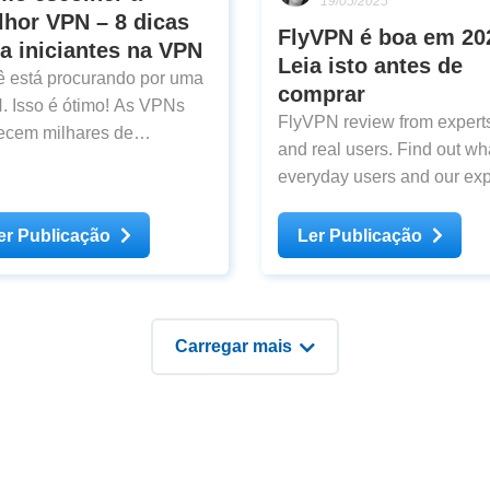
19/05/2025
hor VPN – 8 dicas
FlyVPN é boa em 20
a iniciantes na VPN
Leia isto antes de
 está procurando por uma
comprar
Isso é ótimo! As VPNs
FlyVPN review from expert
ecem milhares de
and real users. Find out wh
agens desde criptografia e
everyday users and our exp
urança para navegação
think about FlyVPN after te
ima e diferentes
er Publicação
Ler Publicação
reços IP, mas tenho
eza que você já sabe disso.
ão souber ou quiser saber
 sobre elas, clique aqui.
Carregar mais
você ainda