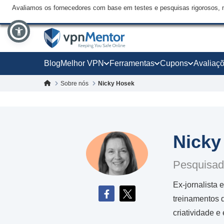
Avaliamos os fornecedores com base em testes e pesquisas rigorosos, 
Blog
Melhor VPN
Ferramentas
Cupons
Avaliaç
Sobre nós
Nicky Hosek
Nicky
Pesquisad
Ex-jornalista 
treinamentos d
criatividade e 