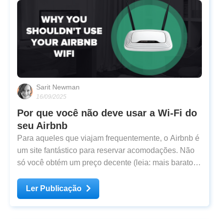
Sarit Newman
16/09/2025
Por que você não deve usar a Wi-Fi do
seu Airbnb
Para aqueles que viajam frequentemente, o Airbnb é
um site fantástico para reservar acomodações. Não
só você obtém um preço decente (leia: mais barato
do que um hotel), mas também tem uma maior
chance de experimentar a cultura e as pessoas. Uma
Ler Publicação
das comodidades essenciais em quase todos os
Airbnb