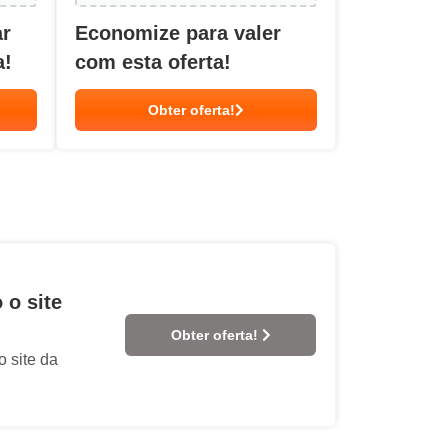
ar
Economize para valer
a!
com esta oferta!
Obter oferta!
 o site
Obter oferta!
 site da