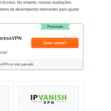
et Access. No entanto, nossas avaliações
tores de desempenho relevantes para ajudar
Promoção
xpressVPN
Obter oferta!
rta!
essVPN no mês passado