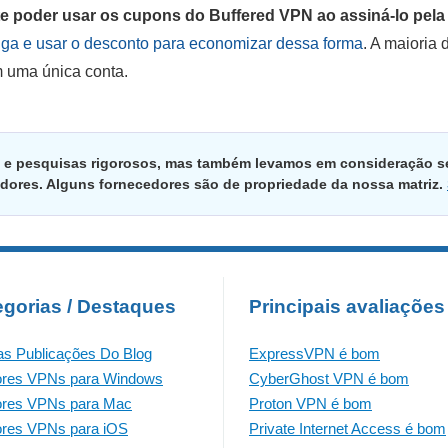
 poder usar os cupons do Buffered VPN ao assiná-lo pela 
nga e usar o desconto para economizar dessa forma
. A maioria
m uma única conta.
 e pesquisas rigorosos, mas também levamos em consideração s
dores. Alguns fornecedores são de propriedade da nossa matriz.
egorias / Destaques
Principais avaliações
as Publicações Do Blog
ExpressVPN é bom
ores VPNs para Windows
CyberGhost VPN é bom
ores VPNs para Mac
Proton VPN é bom
res VPNs para iOS
Private Internet Access é bom