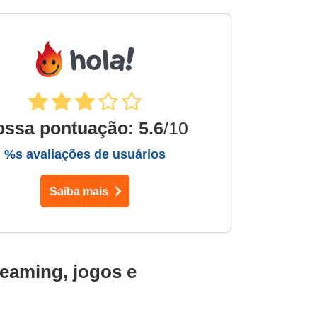
ossa pontuação
:
5.6
/10
%s avaliações de usuários
Saiba mais
reaming, jogos e