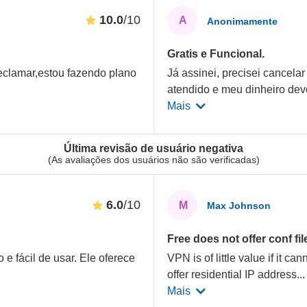
10.0
/10
A
Anonimamente
Gratis e Funcional.
reclamar,estou fazendo plano
Já assinei, precisei cancel
atendido e meu dinheiro dev
Mais
Última revisão de usuário negativa
(As avaliações dos usuários não são verificadas)
6.0
/10
M
Max Johnson
Free does not offer conf fi
e fácil de usar. Ele oferece
VPN is of little value if it 
offer residential IP address
..
Mais