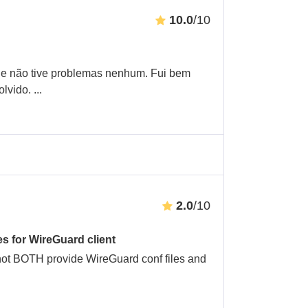
10.0
/10
ar e não tive problemas nenhum. Fui bem
olvido.
...
2.0
/10
les for WireGuard client
cannot BOTH provide WireGuard conf files and
.