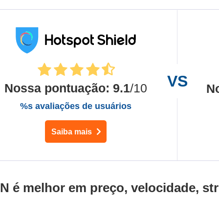
Nossa pontuação
:
9.1
/10
N
%s avaliações de usuários
Saiba mais
N é melhor em preço, velocidade, st