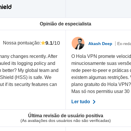
Opinião de especialista
9.1
/10
Nossa pontuação
:
Akash Deep
Ex-red
any changes recently. After
O Hola VPN promete velocid
auled its logging policy and
minuciosamente suas versõe
n better? My global team and
rede peer-to-peer e práticas
ot Shield (HSS) is safe. We
existem algumas restrições. 
t if its security features can
plano gratuito do Hola VPN? 
Mas só nos permitiu usar 30 m
Ler tudo
Última revisão de usuário positiva
(As avaliações dos usuários não são verificadas)